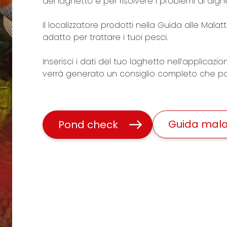
del laghetto e per risolvere i problemi di algh
Il localizzatore prodotti nella Guida alle Malatt
adatto per trattare i tuoi pesci.
Inserisci i dati del tuo laghetto nell’applica
verrà generato un consiglio completo che po
Guida mala
Pond check