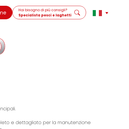
Hai bisogno di più consigli?
me
Specialista pesci e laghetti
cipali.
eto e dettagliato per la manutenzione