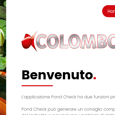
Ho
Benvenuto
.
L’applicazione Pond Check ha due funzioni prin
Pond Check può generare un consiglio compl